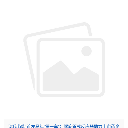
沈氏节能:首发马年“第一车”：螺旋管式反应器助力上市药企