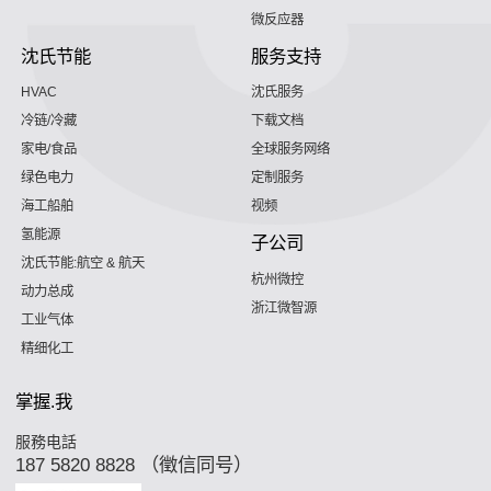
微反应器
沈氏节能
服务支持
HVAC
沈氏服务
冷链/冷藏
下载文档
家电/食品
全球服务网络
绿色电力
定制服务
海工船舶
视频
氢能源
子公司
沈氏节能:航空 & 航天
杭州微控
动力总成
浙江微智源
工业气体
精细化工
掌握.我
服務电話
187 5820 8828 （徵信同号）