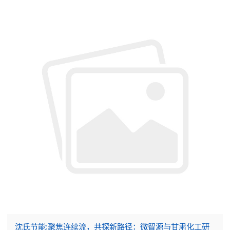
沈氏节能:聚焦连续流，共探新路径：微智源与甘肃化工研