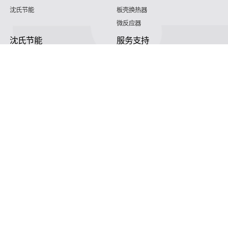
沈氏节能
板壳换热器
微反应器
沈氏节能
服务支持
HVAC
沈氏服务
冷链/冷藏
下载文档
家电/食品
全球服务网络
绿色电力
定制服务
海工船舶
视频
氢能源
子公司
航空 & 航天
杭州微控
动力总成
浙江微智源
工业气体
精细化工
熟知 我门
服务管理咨询热线