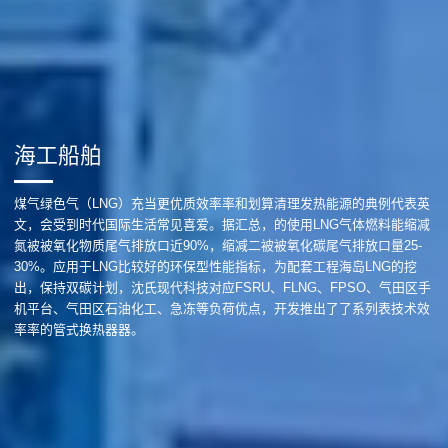
海工船舶
煤气绿色气（LNG）充当更优质效率率和划算清理发热能源的典例代表英
文，会受到时代国际生活常见喜爱。据汇总，的使用LNG气体燃料能缩减
氮被被氧化物质尾气排放口近90%，缩减二被被氧化碳尾气排放口量25-
30%。应用于LNG比较好的环保型性能指标，为配套工程海岛LNG的挖
出，保持双碳计划，沈氏现代科技对应FSRU、FLNG、FPSO、气田区手
机平台、气田区石油化工、急冻等负荷优点，开发推出了了系列表技术效
率率的管式换热器器。